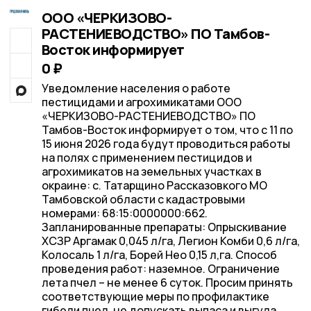
ООО «ЧЕРКИЗОВО-
РАСТЕНИЕВОДСТВО» ПО Тамбов-
Восток информирует
0 ₽
Уведомление населения о работе
пестицидами и агрохимикатами ООО
«ЧЕРКИЗОВО-РАСТЕНИЕВОДСТВО» ПО
Тамбов-Восток информирует о том, что с 11 по
15 июня 2026 года будут проводиться работы
на полях с применением пестицидов и
агрохимикатов на земельных участках в
окраине: с. Татарщино Рассказовкого МО
Тамбовской области с кадастровыми
номерами: 68:15:0000000:662.
Запланированные препараты: Опрыскивание
ХСЗР Аргамак 0,045 л/га, Легион Комби 0,6 л/га,
Колосаль 1 л/га, Борей Нео 0,15 л,га. Способ
проведения работ: наземное. Ограничение
лета пчел – не менее 6 суток. Просим принять
соответствующие меры по профилактике
гибели пчел, не допускать выпаса и выгула