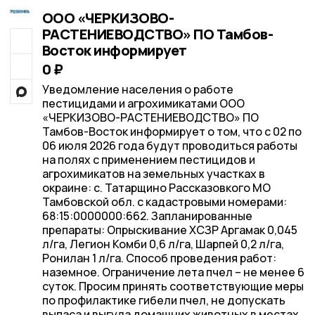
ООО «ЧЕРКИЗОВО-
РАСТЕНИЕВОДСТВО» ПО Тамбов-
Восток информирует
0 ₽
Уведомление населения о работе
пестицидами и агрохимикатами ООО
«ЧЕРКИЗОВО-РАСТЕНИЕВОДСТВО» ПО
Тамбов-Восток информирует о том, что с 02 по
06 июля 2026 года будут проводиться работы
на полях с применением пестицидов и
агрохимикатов на земельных участках в
окраине: с. Татарщино Рассказовкого МО
Тамбовской обл. с кадастровыми номерами:
68:15:0000000:662. Запланированные
препараты: Опрыскивание ХСЗР Аргамак 0,045
л/га, Легион Комби 0,6 л/га, Шарпей 0,2 л/га,
Ронилан 1 л/га. Способ проведения работ:
наземное. Ограничение лета пчел – не менее 6
суток. Просим принять соответствующие меры
по профилактике гибели пчел, не допускать
выпаса и выгула домашних животных в местах