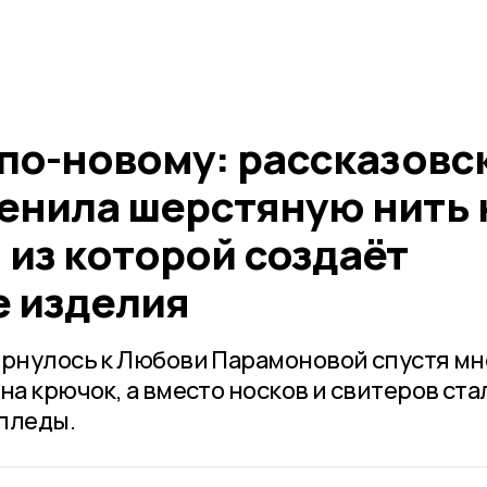
 по-новому: рассказовс
енила шерстяную нить 
 из которой создаёт
 изделия
ернулось к Любови Парамоновой спустя мн
на крючок, а вместо носков и свитеров ста
 пледы.