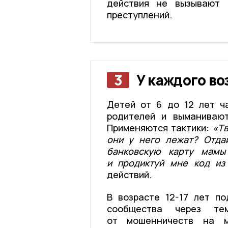
действия не вызывают 
преступлений.
3
У каждого во
Детей от 6 до 12 лет ч
родителей и выманивают
Применяются тактики:
«Тв
они у него лежат? Отда
банковскую карту мамы
и продиктуй мне код и
действий.
В возрасте 12-17 лет п
сообщества через тем
от мошенничеств на м