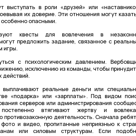
т выступать в роли «друзей» или «наставнико
оевывая их доверие. Эти отношения могут казат
х особенно опасными.
ьзуют квесты для вовлечения в незаконн
 могут предложить задание, связанное с реальн
м игры.
уться с психологическим давлением. Вербовщ
нижению, исключению из команды, чтобы принудит
 действий.
 выплачивают реальные деньги или специаль
тве «подарка» или «зарплаты». Под видом пои
ования серверов или администрирования сообще
 постепенно втягивают жертву и вовлека
ую противозаконную деятельность. Сначала ребя
фото и видео, пропитанные неприязнью к стра
ганам или силовым структурам. Если подоб