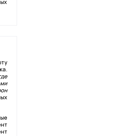
ных
рту
ка.
где
ьми
фон
ных
ные
ент
ент