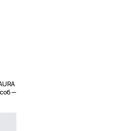
 AURA
соб —