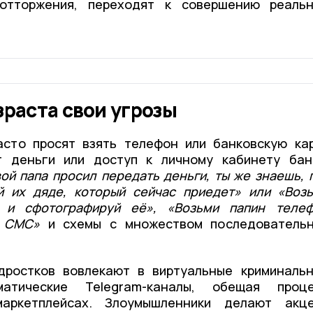
отторжения, переходят к совершению реаль
зраста свои угрозы
асто просят взять телефон или банковскую ка
 деньги или доступ к личному кабинету бан
ой папа просил передать деньги, ты же знаешь, 
й их дяде, который сейчас приедет» или «Воз
 и сфотографируй её», «Возьми папин теле
з СМС»
и схемы с множеством последователь
одростков вовлекают в виртуальные криминаль
атические Telegram-каналы, обещая проц
аркетплейсах. Злоумышленники делают акц