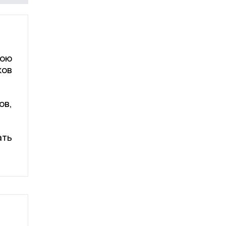
вою
ков
ов,
ать