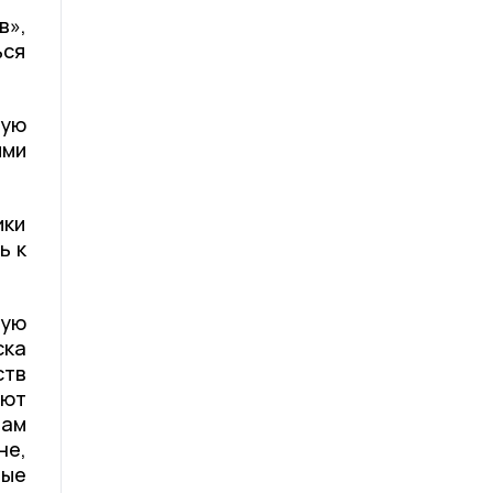
в»,
ься
ую
ыми
ики
ь к
ную
ска
ств
ют
там
не,
ные