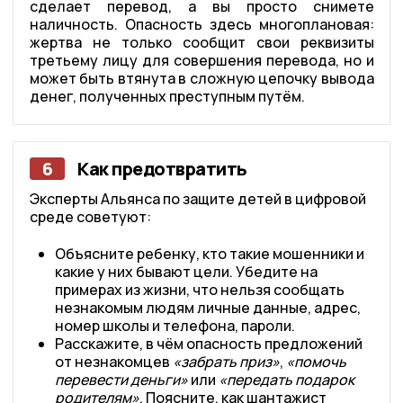
сделает перевод, а вы просто снимете
наличность. Опасность здесь многоплановая:
жертва не только сообщит свои реквизиты
третьему лицу для совершения перевода, но и
может быть втянута в сложную цепочку вывода
денег, полученных преступным путём.
6
Как предотвратить
Эксперты Альянса по защите детей в цифровой
среде советуют:
Объясните ребенку, кто такие мошенники и
какие у них бывают цели. Убедите на
примерах из жизни, что нельзя сообщать
незнакомым людям личные данные, адрес,
номер школы и телефона, пароли.
Расскажите, в чём опасность предложений
от незнакомцев
«забрать приз»
,
«помочь
перевести деньги»
или
«передать подарок
родителям»
. Поясните, как шантажист