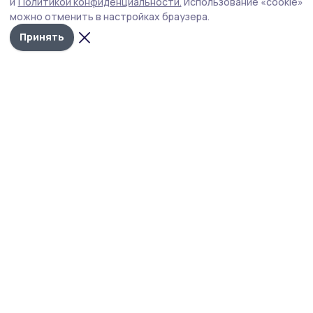
и
Политикой конфиденциальности.
Использование «cookie»
можно отменить в настройках браузера.
Принять
изображение предоставлено ПАО "Ростелеком"
Началась регистрация на киберспортивный
турнир «Битва за Москву» (12+), приуроченный
к 85-летию одного из ключевых событий
Великой Отечественной войны.