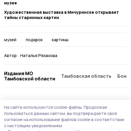
музее
Художественная выставка в Мичуринске открывает
тайны старинных картин
музей
подарок
картины
Автор:
Наталья Рязанова
Издания МО
Тамбовская область
Бонд
Тамбовской области
Культура
5 августа , 20:30
На сайте используются cookie-файлы.
Продолжая
Помним, гордимся: «Ростелеком», Единая
пользоваться данным сайтом, вы подтверждаете свое
Россия и «Леста» проведут кибертурнир
согласие на использование файлов cookie в соответствии
с настоящим уведомлением
«Битва за Москву»