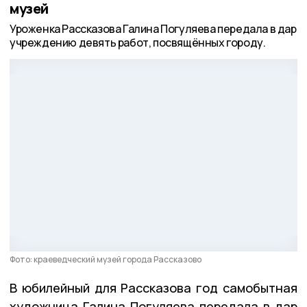
музей
Уроженка Рассказова Галина Погуляева передала в дар
учреждению девять работ, посвящённых городу.
Фото: краеведческий музей города Рассказово
В юбилейный для Рассказова год самобытная
художница Галина Погуляева передала в дар