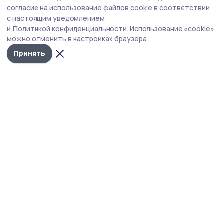
Россия и «Леста» проведут кибертурнир
согласие на использование файлов cookie в соответствии
с настоящим уведомлением
«Битва за Москву»
и
Политикой конфиденциальности.
Использование «cookie»
можно отменить в настройках браузера.
Принять
изображение предоставлено ПАО "Ростелеком"
Началась регистрация на киберспортивный
турнир «Битва за Москву» (12+), приуроченный