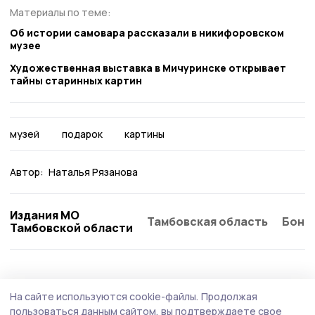
Материалы по теме:
Об истории самовара рассказали в никифоровском
музее
Художественная выставка в Мичуринске открывает
тайны старинных картин
музей
подарок
картины
Автор:
Наталья Рязанова
Издания МО
Тамбовская область
Бонд
Тамбовской области
Культура
5 августа , 20:30
На сайте используются cookie-файлы.
Продолжая
Помним, гордимся: «Ростелеком», Единая
пользоваться данным сайтом, вы подтверждаете свое