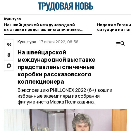
Культура
На швейцарской международной
Неделя с Евген
выставке представлены спичечные
ситуация на то
коробки рассказовского коллекционера
городе и приор
Культура
17 июля 2022, 08:58
На швейцарской
международной выставке
представлены спичечные
коробки рассказовского
коллекционера
В экспозицию PHILLONEX 2022 (6+) вошли
избранные экземпляры из собрания
филумениста Марка Поликашина.