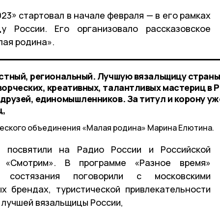
23» стартовал в начале февраля — в его рамках
у России. Его организовало рассказовское
лая родина».
естный, региональный. Лучшую вязальщицу стран
ворческих, креативных, талантливых мастериц в 
 друзей, единомышленников. За титул и корону уж
ц,
ческого объединения «Малая родина» Марина Елютина.
у посвятили на Радио России и Российской
 «Смотрим». В программе «Разное время»
о состязания поговорили с московскими
х брендах, туристической привлекательности
 лучшей вязальщицы России,