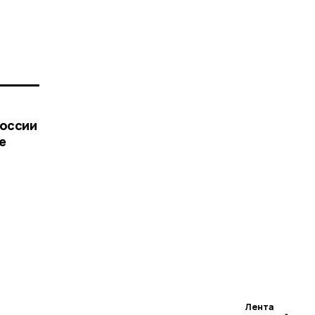
ы
России
е
Лента