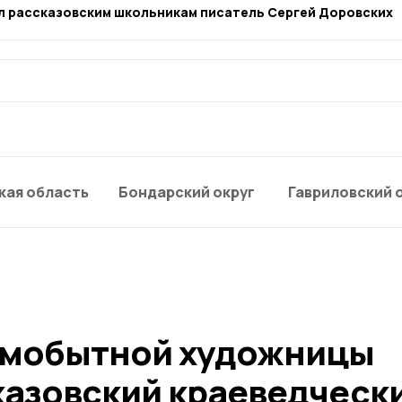
л рассказовским школьникам писатель Сергей Доровских
кая область
Бондарский округ
Гавриловский 
амобытной художницы
казовский краеведческ