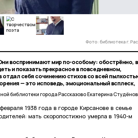
Фото: библиотека г. Ра
Они воспринимают мир по-особому: обострённо, 
еть и показать прекрасное в повседневном,
 отдал себя сочинению стихов со всей пылкость
ворения — это исповедь, эмоциональный всплеск,
ной библиотеки города Рассказово Екатерина Студёнов
 февраля 1938 года в городе Кирсанове в семье
родителей: мать скоропостижно умерла в 1940-м