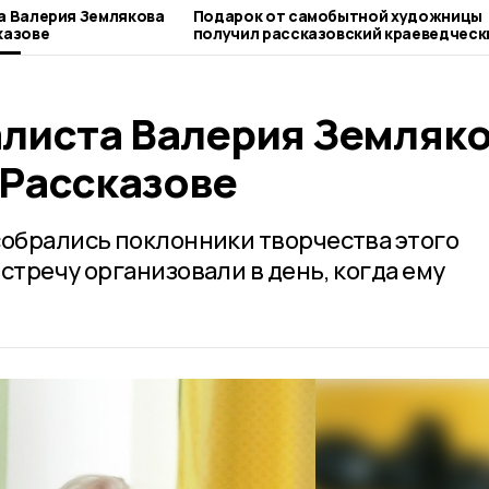
а Валерия Землякова
Подарок от самобытной художницы
казове
получил рассказовский краеведческ
музей
алиста Валерия Земляк
 Рассказове
собрались поклонники творчества этого
стречу организовали в день, когда ему