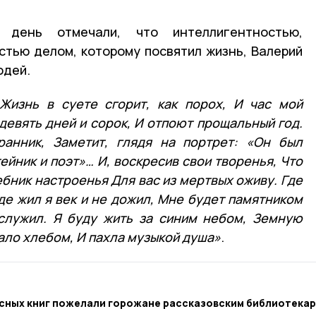
день отмечали, что интеллигентностью,
тью делом, которому посвятил жизнь, Валерий
юдей.
Жизнь в суете сгорит, как порох, И час мой
девять дней и сорок, И отпоют прощальный год.
ранник, Заметит, глядя на портрет: «Он был
ейник и поэт»… И, воскресив свои творенья, Что
ебник настроенья Для вас из мертвых оживу. Где
де жил я век и не дожил, Мне будет памятником
служил. Я буду жить за синим небом, Земную
ало хлебом, И пахла музыкой душа»
.
есных книг пожелали горожане рассказовским библиотека