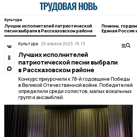
Культура
Лучших исполнителей патриотической
Помним, гордим
песни выбрали в Рассказовском районе
Единая Россия 
кибертурнир «Б
Культура
25 апреля 2023, 15:13
Лучших исполнителей
патриотической песни выбрали
в Рассказовском районе
Конкурс приурочили к 78-й годовщине Победы
в Великой Отечественной войне. Победителей
определили среди солистов, малых вокальных
групп и ансамблей.