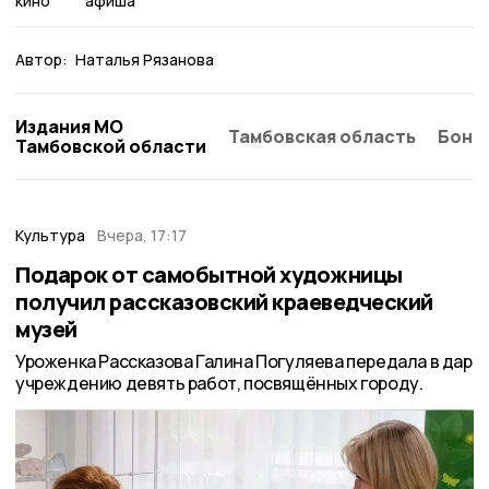
кино
афиша
Автор:
Наталья Рязанова
Издания МО
Тамбовская область
Бонд
Тамбовской области
Культура
Вчера, 17:17
Подарок от самобытной художницы
получил рассказовский краеведческий
музей
Уроженка Рассказова Галина Погуляева передала в дар
учреждению девять работ, посвящённых городу.