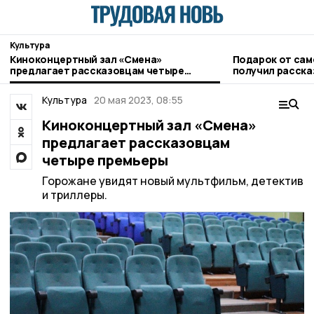
Культура
Киноконцертный зал «Смена»
Подарок от са
предлагает рассказовцам четыре
получил расска
премьеры
музей
Культура
20 мая 2023, 08:55
Киноконцертный зал «Смена»
предлагает рассказовцам
четыре премьеры
Горожане увидят новый мультфильм, детектив
и триллеры.