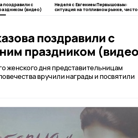
а поздравили с
Неделя с Евгением Первышовым:
раздником (видео)
ситуация на топливном рынке, чисто
городе и приоритеты образования
азова поздравили с
ним праздником (видео
о женского дня представительницам
ловечества вручили награды и посвятили