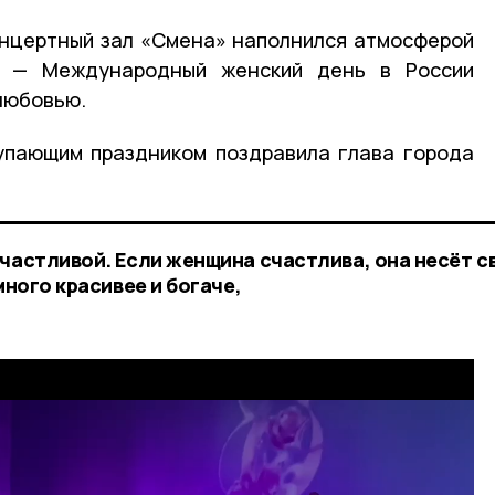
онцертный зал «Смена» наполнился атмосферой
й — Международный женский день в России
любовью.
упающим праздником поздравила глава города
частливой. Если женщина счастлива, она несёт с
много красивее и богаче,