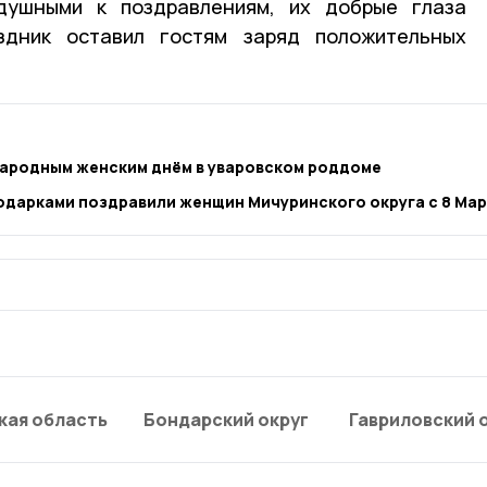
душными к поздравлениям, их добрые глаза
здник оставил гостям заряд положительных
ародным женским днём в уваровском роддоме
одарками поздравили женщин Мичуринского округа с 8 Ма
кая область
Бондарский округ
Гавриловский 