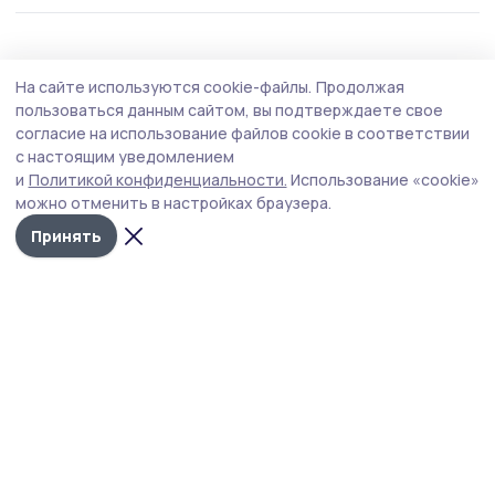
Культура
5 августа , 20:30
На сайте используются cookie-файлы.
Продолжая
Помним, гордимся: «Ростелеком», Единая
пользоваться данным сайтом, вы подтверждаете свое
Россия и «Леста» проведут кибертурнир
согласие на использование файлов cookie в соответствии
с настоящим уведомлением
«Битва за Москву»
и
Политикой конфиденциальности.
Использование «cookie»
можно отменить в настройках браузера.
Принять