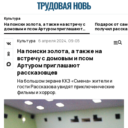
Культура
На поиски золота, а также на встречу с
Подарок от са
домовым и псом Артуром приглашают
получил расска
рассказовцев
музей
Культура
6 апреля 2024, 09:05
На поиски золота, а также на
встречу с домовым и псом
Артуром приглашают
рассказовцев
На большом экране ККЗ «Смена» жители и
гости Рассказова увидят приключенческие
фильмы и хоррор.