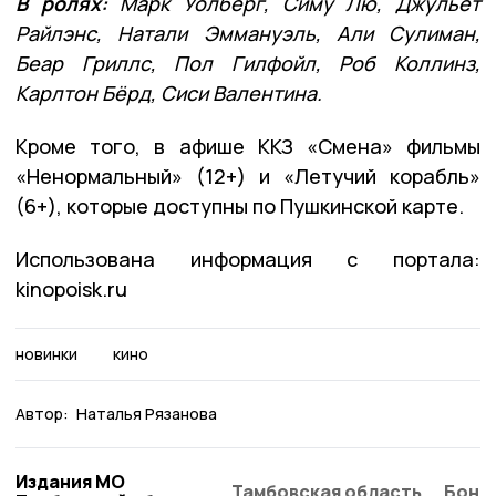
В ролях:
Марк Уолберг, Симу Лю, Джульет
Райлэнс, Натали Эммануэль, Али Сулиман,
Беар Гриллс, Пол Гилфойл, Роб Коллинз,
Карлтон Бёрд, Сиси Валентина.
Кроме того, в афише ККЗ «Смена» фильмы
«Ненормальный» (12+) и «Летучий корабль»
(6+), которые доступны по Пушкинской карте.
Использована информация с портала:
kinopoisk.ru
новинки
кино
Автор:
Наталья Рязанова
Издания МО
Тамбовская область
Бонд