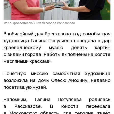
Фото: краеведческий музей города Рассказово
В юбилейный для Рассказова год самобытная
художница Галина Погуляева передала в дар
краеведческому музею девять картин
с видами города. Работы выполнены на холсте
масляными красками.
Почётную миссию самобытная художница
возложила на дочь Олесю Анохину, недавно
посетившую музей.
Напомним, Галина Погуляева родилась
в Рассказове. В юности переехала
в Московскую область, где сегодня живёт