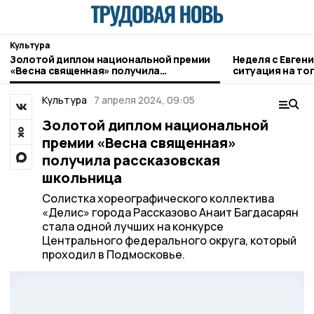
Культура
Золотой диплом национальной премии
Неделя с Евген
«Весна священная» получила
ситуация на то
рассказовская школьница
городе и приор
Культура
7 апреля 2024, 09:05
Золотой диплом национальной
премии «Весна священная»
получила рассказовская
школьница
Солистка хореографического коллектива
«Делис» города Рассказово Анаит Багдасарян
стала одной лучших на конкурсе
Центрального федерального округа, который
проходил в Подмосковье.