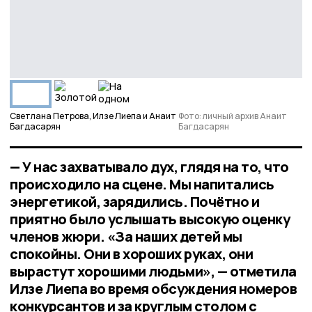
Светлана Петрова, Илзе Лиепа и Анаит
Фото: личный архив Анаит
Багдасарян
Багдасарян
— У нас захватывало дух, глядя на то, что
происходило на сцене. Мы напитались
энергетикой, зарядились. Почётно и
приятно было услышать высокую оценку
членов жюри. «За наших детей мы
спокойны. Они в хороших руках, они
вырастут хорошими людьми», — отметила
Илзе Лиепа во время обсуждения номеров
конкурсантов и за круглым столом с