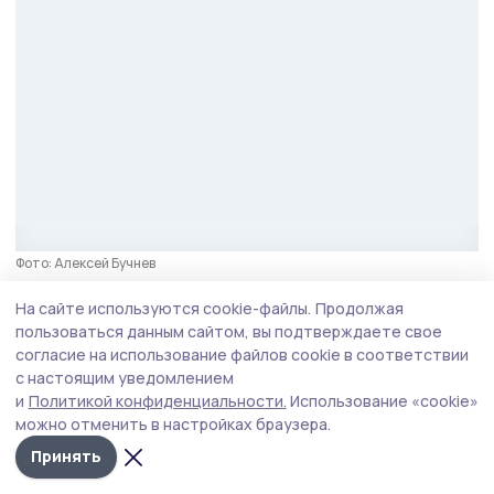
Фото: Алексей Бучнев
Губернатор проверил и исполнение поручения
На сайте используются cookie-файлы.
Продолжая
пользоваться данным сайтом, вы подтверждаете свое
по капремонту крыши на улице Советской
согласие на использование файлов cookie в соответствии
в Жердевке. Подрядчик выполнил работы
с настоящим уведомлением
в полном объёме и раньше обещанного срока.
и
Политикой конфиденциальности.
Использование «cookie»
можно отменить в настройках браузера.
Герои Тамбовщины
Принять