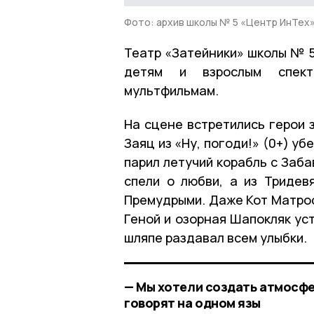
Фото: архив школы № 5 «Центр ИнТех»
Театр «Затейники» школы № 5
детям и взрослым спект
мультфильмам.
На сцене встретились герои 
Заяц из «Ну, погоди!» (0+) уб
парил летучий корабль с Заб
спели о любви, а из Тридев
Премудрыми. Даже Кот Матрос
Геной и озорная Шапокляк ус
шляпе раздавал всем улыбки.
— Мы хотели создать атмосфе
говорят на одном язы