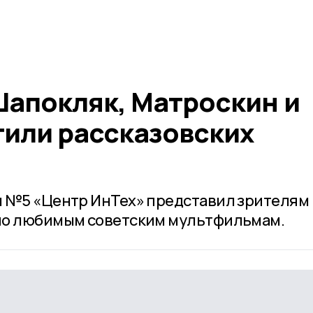
Шапокляк, Матроскин и
тили рассказовских
ы №5 «Центр ИнТех» представил зрителям
по любимым советским мультфильмам.