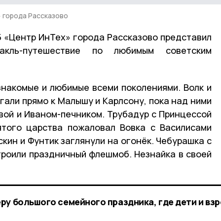
 города Рассказово
 «Центр ИнТех» города Рассказово представил
акль-путешествие по любимым советским
знакомые и любимые всеми поколениями. Волк и
егали прямо к Малышу и Карлсону, пока над ними
авой и Иваном-печником. Трубадур с Принцессой
ятого царства пожаловал Вовка с Василисами
кин и Фунтик заглянули на огонёк. Чебурашка с
троили праздничный флешмоб. Незнайка в своей
ру большого семейного праздника, где дети и вз