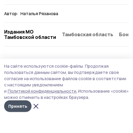
Автор:
Наталья Рязанова
Издания МО
Тамбовская область
Бонд
Тамбовской области
Культура
5 августа , 20:30
На сайте используются cookie-файлы.
Продолжая
Помним, гордимся: «Ростелеком», Единая
пользоваться данным сайтом, вы подтверждаете свое
Россия и «Леста» проведут кибертурнир
согласие на использование файлов cookie в соответствии
с настоящим уведомлением
«Битва за Москву»
и
Политикой конфиденциальности.
Использование «cookie»
можно отменить в настройках браузера.
Принять