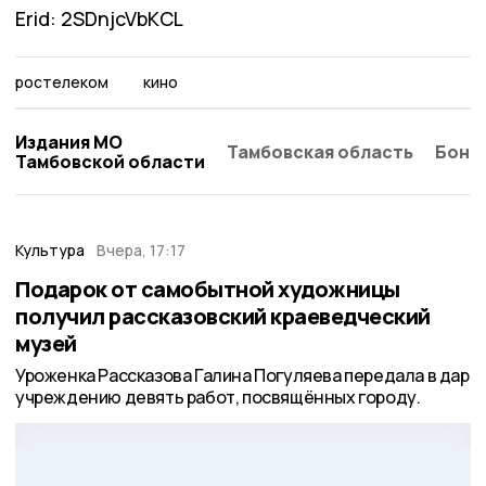
Erid: 2SDnjcVbKCL
ростелеком
кино
Издания МО
Тамбовская область
Бонд
Тамбовской области
Культура
Вчера, 17:17
Подарок от самобытной художницы
получил рассказовский краеведческий
музей
Уроженка Рассказова Галина Погуляева передала в дар
учреждению девять работ, посвящённых городу.