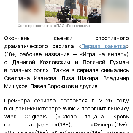
Фото: предоставлено ПАО «Ростелеком»
Окончены съемки спортивного
драматического сериала «
Первая ракетка
»
(18+, рабочее название — «Игра на вылет»)
с Данилой Козловским и Полиной Гухман
в главных ролях. Также в сериале снимались
Светлана Иванова, Лиза Шакира, Владимир
Мишуков, Павел Ворожцов и другие.
Премьера сериала состоится в 2026 году
в онлайн-кинотеатре Wink и пополнит линейку
Wink Originals («‎Слово пацана. Кровь
на асфальте»(18+), «Фишер»(18+),
«Ландыши»(18+)‎, «Комбинация»(18+), «Москва