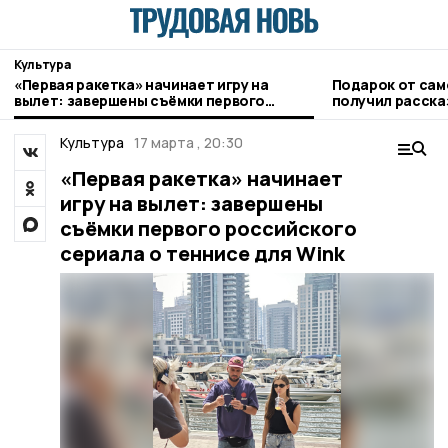
Культура
«Первая ракетка» начинает игру на
Подарок от са
вылет: завершены съёмки первого
получил расска
российского сериала о теннисе для Wink
музей
Культура
17 марта , 20:30
«Первая ракетка» начинает
игру на вылет: завершены
съёмки первого российского
сериала о теннисе для Wink