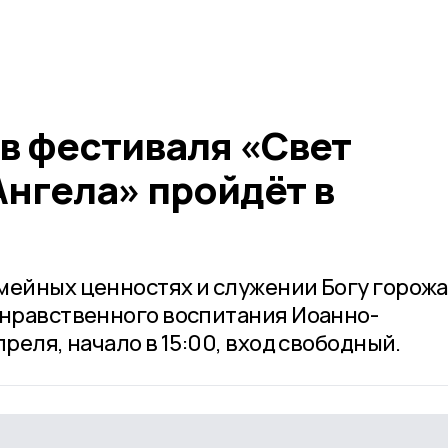
в фестиваля «Свет
Ангела» пройдёт в
мейных ценностях и служении Богу горож
-нравственного воспитания Иоанно-
реля, начало в 15:00, вход свободный.