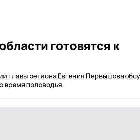
области готовятся к
ии главы региона Евгения Первышова обс
во время половодья.