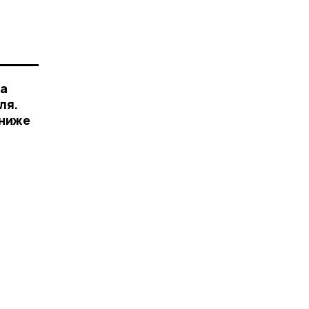
ва
ля.
 ниже