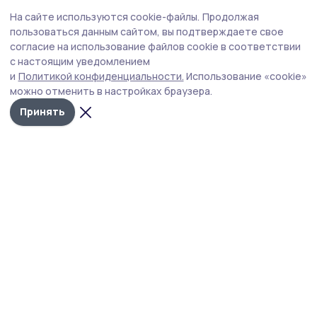
Экономика
16 июля , 14:50
На сайте используются cookie-файлы.
Продолжая
КАК РАССЧИТАТЬ ДОХОДНОСТЬ ВКЛАДА
пользоваться данным сайтом, вы подтверждаете свое
И ВЫБРАТЬ ПОДХОДЯЩИЕ УСЛОВИЯ ДЛЯ
согласие на использование файлов cookie в соответствии
с настоящим уведомлением
НАКОПЛЕНИЙ
и
Политикой конфиденциальности.
Использование «cookie»
можно отменить в настройках браузера.
Принять
Фото предоставлено ООО Дримтрейд