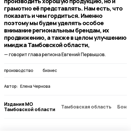
производить хорошую продукцию, но и
грамотно её представлять. Нам есть, что
показать и чем гордиться. Именно
поэтому мы будем уделять особое
внимание региональным брендам, их
продвижению, а также в целом улучшению
имиджа Тамбовской области,
говорит глава региона Евгений Первышов.
производство
бизнес
Автор:
Елена Чернова
Издания МО
Тамбовская область
Бонд
Тамбовской области