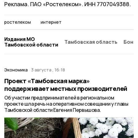
Реклама. ПАО «Ростелеком». ИНН 7707049388.
ростелеком
интернет
Издания МО
Тамбовская область
Бонд
Тамбовской области
Экономика
3 августа , 16:18
Проект «Тамбовская марка»
поддерживает местных производителей
Об участии предпринимателей в региональном
проекте шла речь на оперативном совещании у главы
Тамбовской области Евгения Первышова.