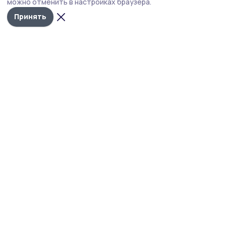
можно отменить в настройках браузера.
Принять
Фото: администрация Рассказовского округа
Например, супруги Осийчук из посёлка Савинка
производят по собственным уникальным
рецептам сыры в ассортименте, творог
и кефир, йогурт из козьего молока.
Изготавливают селяне и сыр для детей
в шоколаде и творожные конфеты.
Отметим, что рассказовские производители
активно участвуют в ярмарках не только