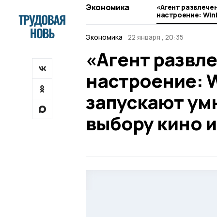
Экономика
«Агент развлече
настроение: Win
запускают умног
кино и сериалов
Экономика
22 января , 20:35
«Агент развл
настроение: 
запускают ум
выбору кино и