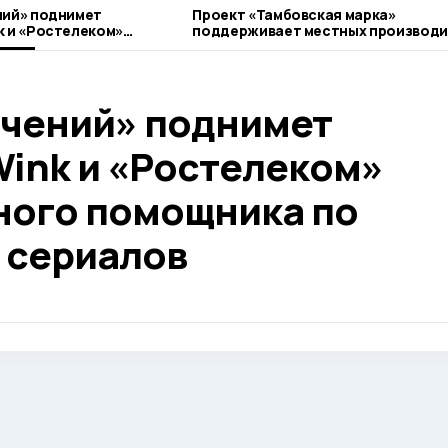
ний» поднимет
Проект «Тамбовская марка»
k и «Ростелеком»
поддерживает местных производ
о помощника по выбору
ечений» поднимет
Wink и «Ростелеком»
ного помощника по
 сериалов