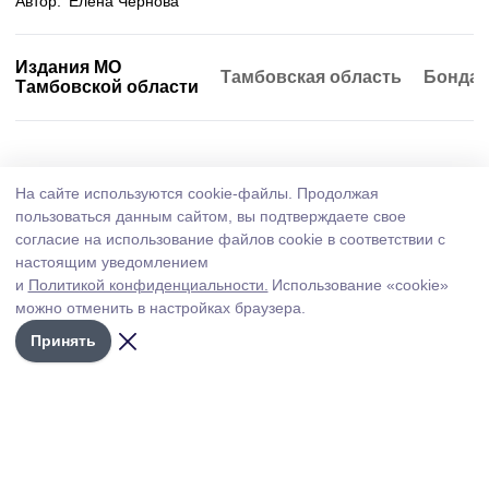
Автор:
Елена Чернова
Издания МО
Тамбовская область
Бондар
Тамбовской области
Образование
5 августа , 09:17
На сайте используются cookie-файлы.
Продолжая
Капитальный ремонт в рассказовской
пользоваться данным сайтом, вы подтверждаете свое
школе вышел на финишную прямую
согласие на использование файлов cookie в соответствии с
настоящим уведомлением
Работы, начавшиеся в феврале этого года в
и
Политикой конфиденциальности.
Использование «cookie»
образовательном учреждении села Платоновка, находятся
можно отменить в настройках браузера.
на завершающем этапе.
Принять