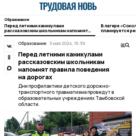
Образование
Перед летними каникулами
В лагере «Соко
рассказовским школьникам напомнят
планируется р
правила поведения на дорогах
Образование
3 мая 2024, 15:39
Перед летними каникулами
рассказовским школьникам
напомнят правила поведения
на дорогах
Дни профилактики детского дорожно-
транспортного травматизма проведут в
образовательных учреждениях Тамбовской
области.