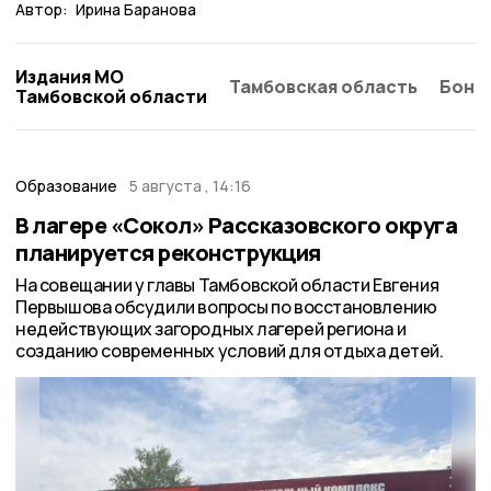
Автор:
Ирина Баранова
Издания МО
Тамбовская область
Бонд
Тамбовской области
Образование
5 августа , 14:16
В лагере «Сокол» Рассказовского округа
планируется реконструкция
На совещании у главы Тамбовской области Евгения
Первышова обсудили вопросы по восстановлению
недействующих загородных лагерей региона и
созданию современных условий для отдыха детей.