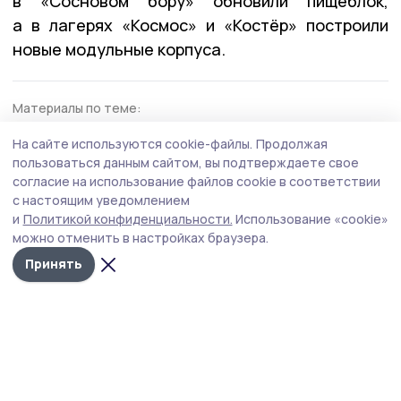
в «Сосновом бору» обновили пищеблок,
а в лагерях «Космос» и «Костёр» построили
новые модульные корпуса.
Материалы по теме:
В Тамбовской области планируют восстановить
На сайте используются cookie-файлы.
Продолжая
заброшенные детские лагеря
пользоваться данным сайтом, вы подтверждаете свое
В загородном лагере «Костёр» под Котовском
согласие на использование файлов cookie в соответствии
завершилась третья смена
с настоящим уведомлением
и
Политикой конфиденциальности.
Использование «cookie»
можно отменить в настройках браузера.
реконструкция
лагерь
Принять
Автор:
Елена Чернова
Издания МО
Тамбовская область
Бонд
Тамбовской области