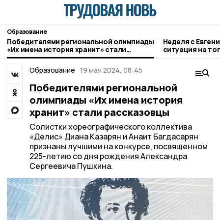
Образование
Победителями региональной олимпиады
Неделя с Евген
«Их имена история хранит» стали
ситуация на то
рассказовцы
городе и приор
Образование
19 мая 2024, 08:45
Победителями региональной
олимпиады «Их имена история
хранит» стали рассказовцы
Солистки хореографического коллектива
«Делис» Диана Казарян и Анаит Багдасарян
признаны лучшими на конкурсе, посвященном
225-летию со дня рождения Александра
Сергеевича Пушкина.