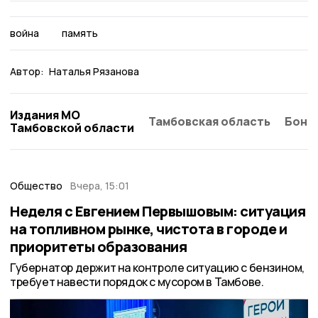
война
память
Автор:
Наталья Рязанова
Издания МО
Тамбовская область
Бонд
Тамбовской области
Общество
Вчера, 15:01
Неделя с Евгением Первышовым: ситуация
на топливном рынке, чистота в городе и
приоритеты образования
Губернатор держит на контроле ситуацию с бензином,
требует навести порядок с мусором в Тамбове.