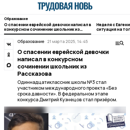
Образование
О спасении еврейской девочки написал в
Неделя с Евген
конкурсном сочинении школьник из
ситуация на то
Рассказова
городе и приор
Образование
21 марта 2025, 14:45
О спасении еврейской девочки
написал в конкурсном
сочинении школьник из
Рассказова
Одиннадцатиклассник школы №3 стал
участником международного проекта «Без
срока давности». В федеральном этапе
конкурса Дмитрий Кузнецов стал призёром.