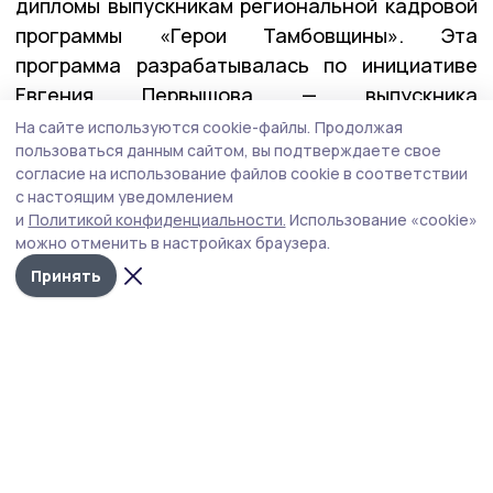
дипломы выпускникам региональной кадровой
программы «Герои Тамбовщины». Эта
программа разрабатывалась по инициативе
Евгения Первышова — выпускника
федеральной программы «Время героев», и
На сайте используются cookie-файлы.
Продолжая
пользоваться данным сайтом, вы подтверждаете свое
реализовывалась вместе с его коллегами по
согласие на использование файлов cookie в соответствии
программе — Алексеем Кондратьевым и
с настоящим уведомлением
Константином Кутейниковым. Заявку в
и
Политикой конфиденциальности.
Использование «cookie»
программу подали почти 400 участников и
можно отменить в настройках браузера.
ветеранов СВО. После всех вступительных
Принять
испытаний участниками первого потока стали
27 ребят.
— У них уже есть важные управленческие
качества: умение принимать решения в самых
сложных ситуациях, брать на себя