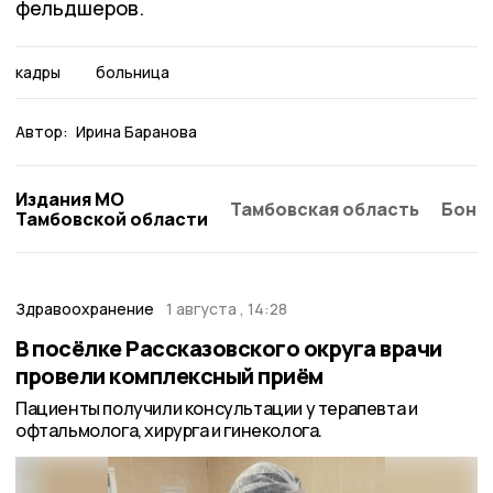
фельдшеров.
кадры
больница
Автор:
Ирина Баранова
Издания МО
Тамбовская область
Бонд
Тамбовской области
Здравоохранение
1 августа , 14:28
В посёлке Рассказовского округа врачи
провели комплексный приём
Пациенты получили консультации у терапевта и
офтальмолога, хирурга и гинеколога.