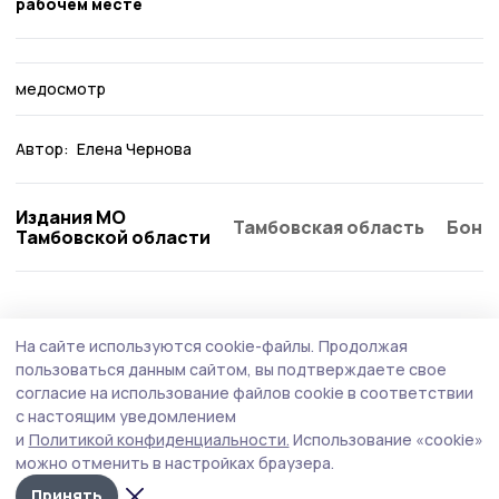
рабочем месте
медосмотр
Автор:
Елена Чернова
Издания МО
Тамбовская область
Бонд
Тамбовской области
Здравоохранение
19 июля , 12:07
На сайте используются cookie-файлы.
Продолжая
В больницы Москвы направили десятерых
пользоваться данным сайтом, вы подтверждаете свое
пострадавших при атаке на Котовск
согласие на использование файлов cookie в соответствии
с настоящим уведомлением
Перевозку пациентов организовали специалисты
и
Политикой конфиденциальности.
Использование «cookie»
службы медицины катастроф.
можно отменить в настройках браузера.
Принять