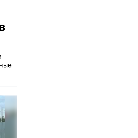
в
а
жные