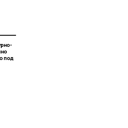
урно-
чно
о под