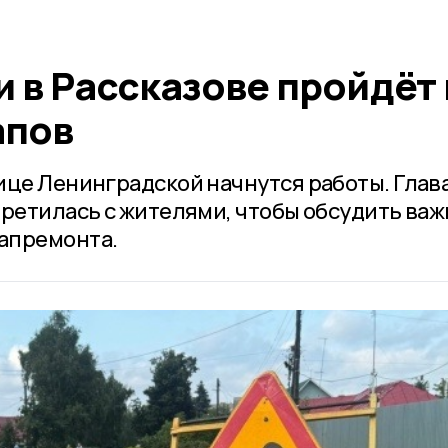
 в Рассказове пройдёт 
апов
ице Ленинградской начнутся работы. Глав
третилась с жителями, чтобы обсудить ва
апремонта.