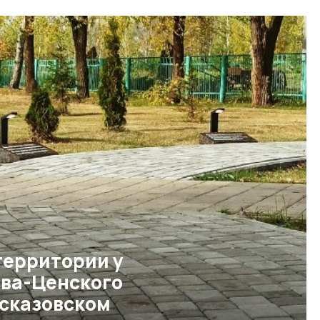
территории у
ева-Ценского
ссказовском