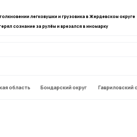
толкновении легковушки и грузовика в Жердевском округе
ерял сознание за рулём и врезался в иномарку
кая область
Бондарский округ
Гавриловский 