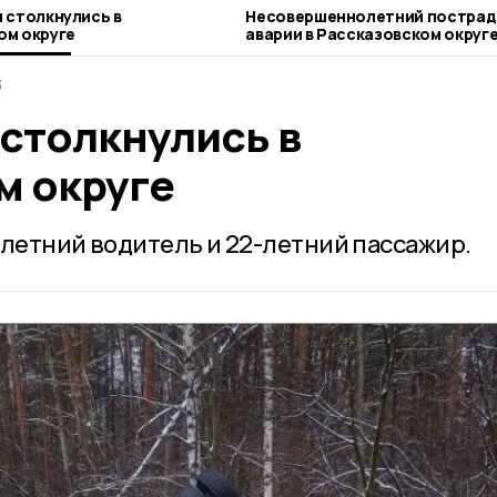
 столкнулись в
Несовершеннолетний пострад
ом округе
аварии в Рассказовском округ
3
 столкнулись в
м округе
-летний водитель и 22-летний пассажир.