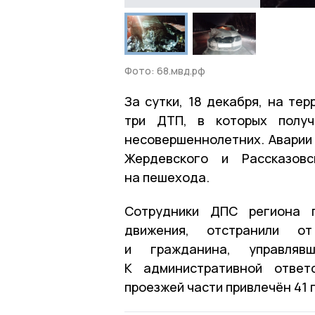
Фото: 68.мвд.рф
За сутки, 18 декабря, на те
три ДТП, в которых получ
несовершеннолетних. Аварии 
Жердевского и Рассказовс
на пешехода.
Сотрудники ДПС региона п
движения, отстранили о
и гражданина, управляв
К административной ответ
проезжей части привлечён 41 