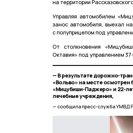
на территории Рассказовского
Управляя автомобилем «Миц
занос автомобиля, выехал на
с полуприцепом под управлен
От столкновения «Мицубиш
Октавия» под управлением 37
— В результате дорожно-тра
«Вольво» на месте осмотрен 
«Мицубиши-Паджеро» и 22-ле
лечебные учреждения,
сообщила пресс-служба УМВД Р