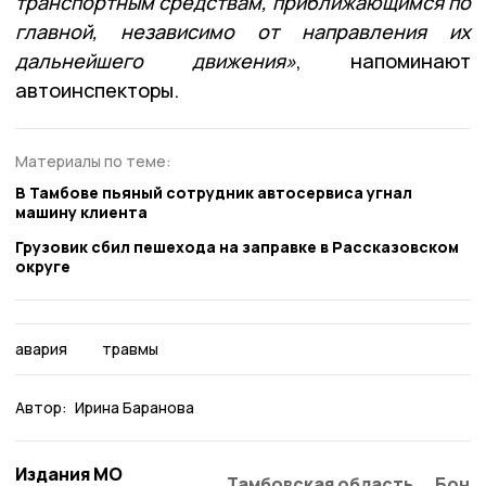
транспортным средствам, приближающимся по
главной, независимо от направления их
дальнейшего движения»
, напоминают
автоинспекторы.
Материалы по теме:
В Тамбове пьяный сотрудник автосервиса угнал
машину клиента
Грузовик сбил пешехода на заправке в Рассказовском
округе
авария
травмы
Автор:
Ирина Баранова
Издания МО
Тамбовская область
Бонд