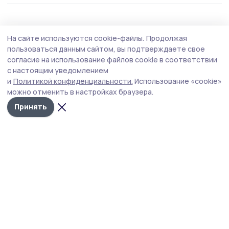
ЖКХ
2 июля , 07:50
На сайте используются cookie-файлы.
Продолжая
Отключения горячей воды ожидают
пользоваться данным сайтом, вы подтверждаете свое
жителей Рассказова
согласие на использование файлов cookie в соответствии
с настоящим уведомлением
В котельных проведут профилактические работы.
и
Политикой конфиденциальности.
Использование «cookie»
можно отменить в настройках браузера.
Принять