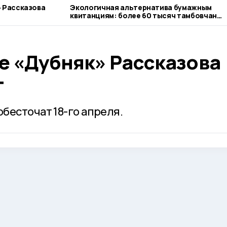
 Рассказова
Экологичная альтернатива бумажным
квитанциям: более 60 тысяч тамбовчан
оплачивают газ онлайн
е «Дубняк» Рассказова
т
бесточат 18-го апреля.