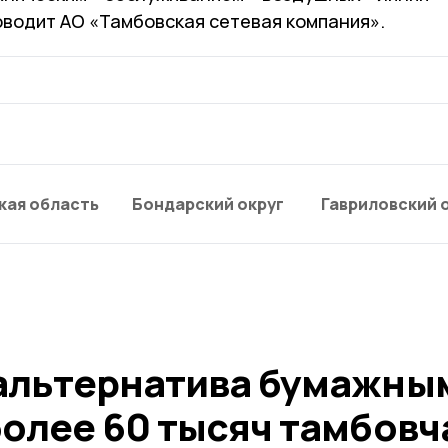
оводит АО «Тамбовская сетевая компания».
кая область
Бондарский округ
Гавриловский 
альтернатива бумажны
более 60 тысяч тамбовч