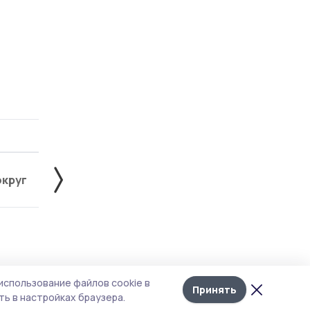
округ
Жердевский округ
Знаменский округ
Лента
10
использование файлов cookie в
новостей
Принять
ь в настройках браузера.