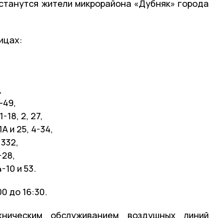
останутся жители микрорайона «Дубняк» города
ицах:
,
-49,
18, 2, 27,
А и 25, 4-34,
 332,
-28,
-10 и 53.
0 до 16:30.
ническим обслуживанием воздушных линий