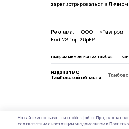
зарегистрироваться в Личном
Реклама. ООО «Газпром 
Erid:2SDnje2UpEP
газпром межрегионгаз тамбов
кви
Издания МО
Тамбовс
Тамбовской области
ЖКХ
2 июля , 07:50
На сайте используются cookie-файлы.
Продолжая поль
Отключения г
соответствии с настоящим уведомлением и
Политико