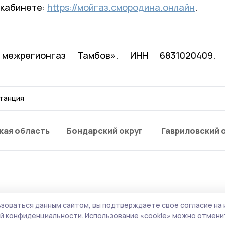
 кабинете:
https://мойгаз.смородина.онлайн
.
межрегионгаз Тамбов». ИНН 6831020409.
танция
кая область
Бондарский округ
Гавриловский 
зоваться данным сайтом, вы подтверждаете свое согласие на 
орячей воды ожидают
й конфиденциальности.
Использование «cookie» можно отменит