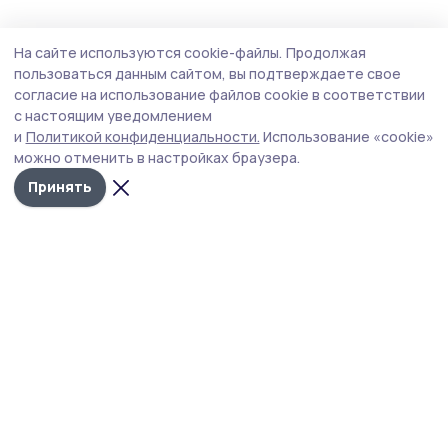
ЖКХ
2 июля , 07:50
На сайте используются cookie-файлы.
Продолжая
Отключения горячей воды ожидают
пользоваться данным сайтом, вы подтверждаете свое
жителей Рассказова
согласие на использование файлов cookie в соответствии
с настоящим уведомлением
В котельных проведут профилактические работы.
и
Политикой конфиденциальности.
Использование «cookie»
можно отменить в настройках браузера.
Принять
Фото: архив редакции