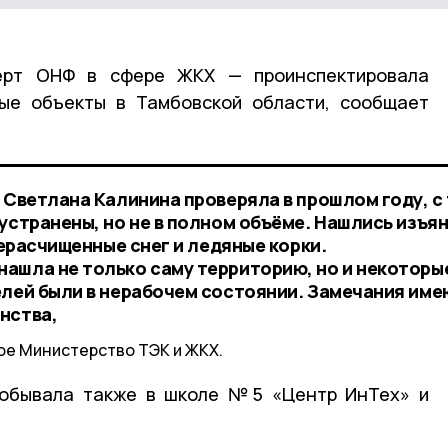
ерт ОНФ в сфере ЖКХ — проинспектировала
ные объекты в Тамбовской области, сообщает
 Светлана Калинина проверяла в прошлом году, с
устранены, но не в полном объёме. Нашлись изъян
нерасчищенные снег и ледяные корки.
ашла не только саму территорию, но и некоторы
елей были в нерабочем состоянии. Замечания име
нства,
е Министерство ТЭК и ЖКХ.
побывала также в школе №5 «Центр ИнТех» и