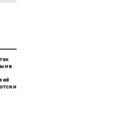
 тех
ы и в
е её
ются и