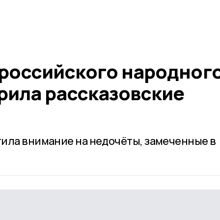
российского народног
рила рассказовские
ила внимание на недочёты, замеченные в