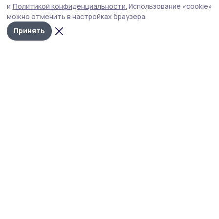
В котельных проведут профилактические работы.
и
Политикой конфиденциальности.
Использование «cookie»
можно отменить в настройках браузера.
Принять
Фото: архив редакции
О плановых профилактических работах,
необходимых для надёжной работы системы
теплоснабжения в предстоящий отопительный
сезон, и связанных с ними отключениях