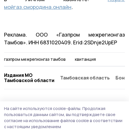
мойгаз.смородина.онлайн
.
Реклама. ООО «Газпром межрегионгаз
Тамбов». ИНН 6831020409. Erid:2SDnje2UpEP
газпром межрегионгаз тамбов
квитанция
Издания МО
Тамбовская область
Бонд
Тамбовской области
ЖКХ
2 июля , 07:50
На сайте используются cookie-файлы.
Продолжая
Отключения горячей воды ожидают
пользоваться данным сайтом, вы подтверждаете свое
жителей Рассказова
согласие на использование файлов cookie в соответствии
с настоящим уведомлением