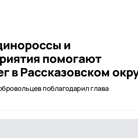
динороссы и
риятия помогают
г в Рассказовском окр
обровольцев поблагодарил глава