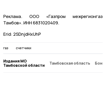
Реклама. ООО «Газпром межрегионгаз
Тамбов». ИНН 6831020409.
Erid: 2SDnjdHxUhP
газ
счетчики
Издания МО
Тамбовская область
Бонд
Тамбовской области