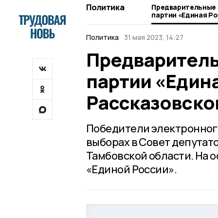
Политика
Предварительные 
партии «Единая Ро
Рассказовском му
Политика
31 мая 2023, 14:27
Предваритель
партии «Едина
Рассказовско
Победители электронного
выборах в Совет депутат
Тамбовской области. На 
«Единой России».