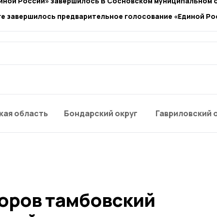
иной России» завершилось В Сосновском муниципальном 
ге завершилось предварительное голосование «Единой Ро
кая область
Бондарский округ
Гавриловский 
оров тамбовский