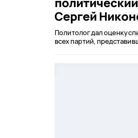
политический
Сергей Никон
Политолог дал оценку сп
всех партий, представив