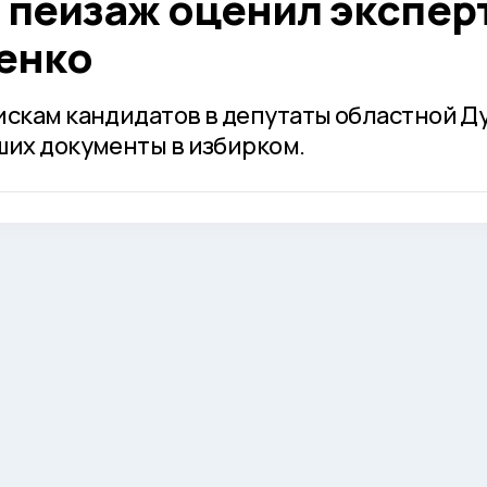
 пейзаж оценил экспер
енко
искам кандидатов в депутаты областной Д
ших документы в избирком.