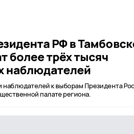
езидента РФ в Тамбовск
т более трёх тысяч
х наблюдателей
и наблюдателей к выборам Президента Ро
бщественной палате региона.