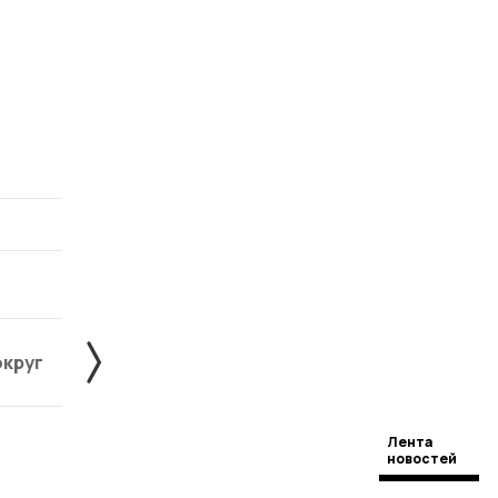
округ
Жердевский округ
Знаменский округ
Лента
новостей