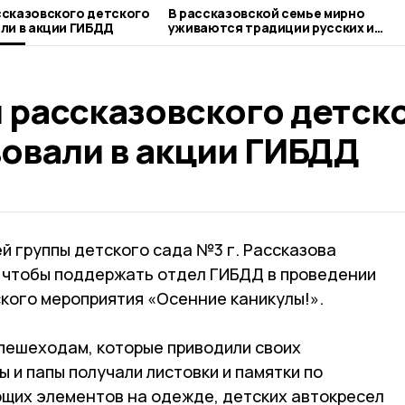
ссказовского детского
В рассказовской семье мирно
ли в акции ГИБДД
уживаются традиции русских и
чеченцев
 рассказовского детск
вовали в акции ГИБДД
й группы детского сада №3 г. Рассказова
 чтобы поддержать отдел ГИБДД в проведении
кого мероприятия «Осенние каникулы!».
 пешеходам, которые приводили своих
ы и папы получали листовки и памятки по
щих элементов на одежде, детских автокресел