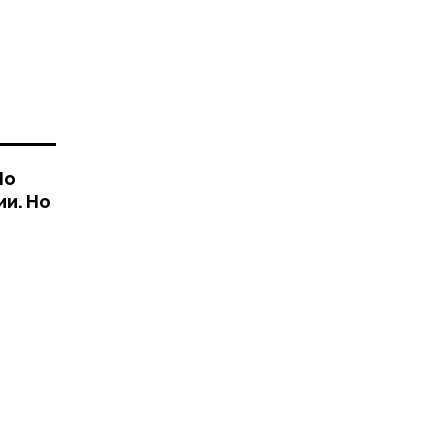
По
ии. Но