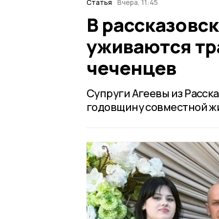
Статья
Вчера, 11:45
В рассказовс
уживаются тр
чеченцев
Супруги Агеевы из Расска
годовщину совместной ж