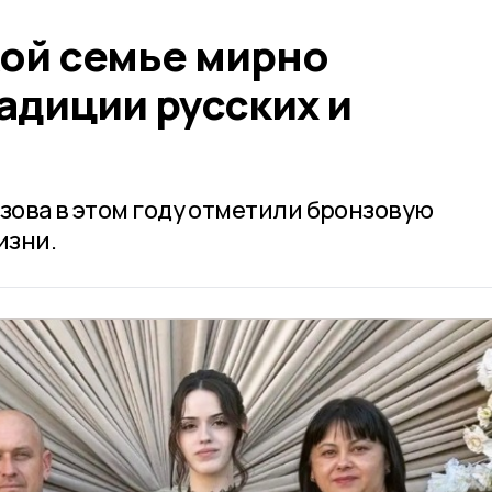
кой семье мирно
адиции русских и
зова в этом году отметили бронзовую
изни.