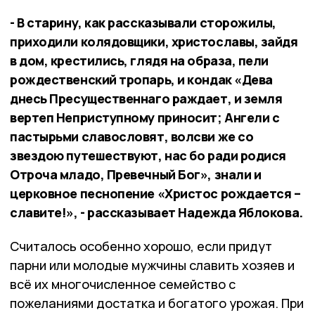
- В старину, как рассказывали сторожилы,
приходили колядовщики, христославы, зайдя
в дом, крестились, глядя на образа, пели
рождественский тропарь, и кондак «Дева
днесь Пресущественнаго раждает, и земля
вертеп Неприступному приносит; Ангели с
пастырьми славословят, волсви же со
звездою путешествуют, нас бо ради родися
Отроча младо, Превечный Бог», знали и
церковное песнопение «Христос рождается –
славите!», - рассказывает Надежда Яблокова.
Считалось особенно хорошо, если придут
парни или молодые мужчины славить хозяев и
всё их многочисленное семейство с
пожеланиями достатка и богатого урожая. При