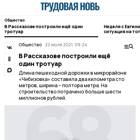
Общество
В Рассказове построили ещё один
Неделя с Евген
тротуар
ситуация на то
городе и приор
Общество
22 июля 2021, 09:24
В Рассказове построили ещё
один тротуар
Длина пешеходной дорожки в микрорайоне
«Чибизовка» составила два километра сто
метров, ширина – полтора метра. На
строительство потрачено больше шести
миллионов рублей.