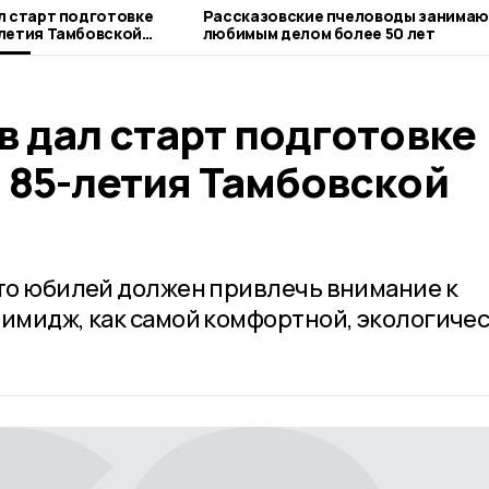
л старт подготовке
Рассказовские пчеловоды занима
летия Тамбовской
любимым делом более 50 лет
 дал старт подготовке
 85-летия Тамбовской
что юбилей должен привлечь внимание к
 имидж, как самой комфортной, экологиче