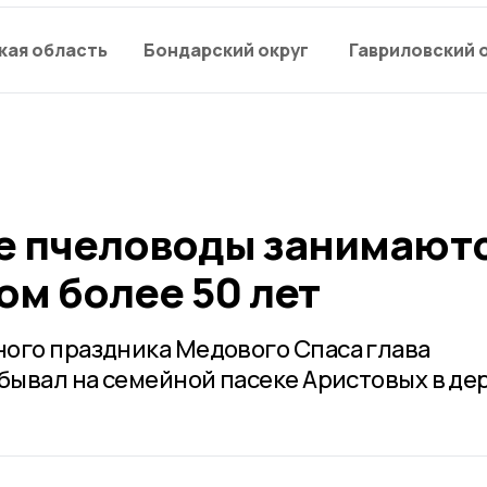
кая область
Бондарский округ
Гавриловский 
е пчеловоды занимают
м более 50 лет
ого праздника Медового Спаса глава
обывал на семейной пасеке Аристовых в де