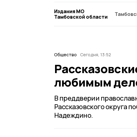
Издания МО
Тамбовс
Тамбовской области
Общество
Сегодня, 13:52
Рассказовски
любимым дело
В преддверии православн
Рассказовского округа п
Надеждино.