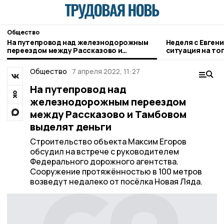
Общество
На путепровод над железнодорожным
Неделя с Евген
переездом между Рассказово и
ситуация на то
Тамбовом выделят деньги
городе и приор
Общество
7 апреля 2022, 11:27
На путепровод над
железнодорожным переездом
между Рассказово и Тамбовом
выделят деньги
Строительство объекта Максим Егоров
обсудил на встрече с руководителем
Федерального дорожного агентства.
Сооружение протяжённостью в 100 метров
возведут недалеко от посёлка Новая Ляда.