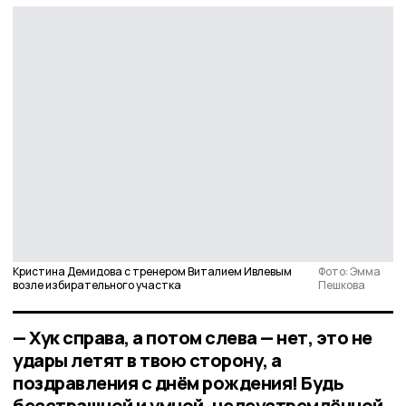
Кристина Демидова с тренером Виталием Ивлевым
Фото: Эмма
возле избирательного участка
Пешкова
— Хук справа, а потом слева — нет, это не
удары летят в твою сторону, а
поздравления с днём рождения! Будь
бесстрашной и умной, целеустремлённой