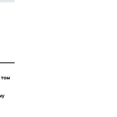
 том
му