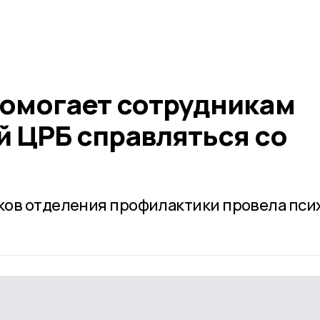
помогает сотрудникам
й ЦРБ справляться со
ков отделения профилактики провела пси