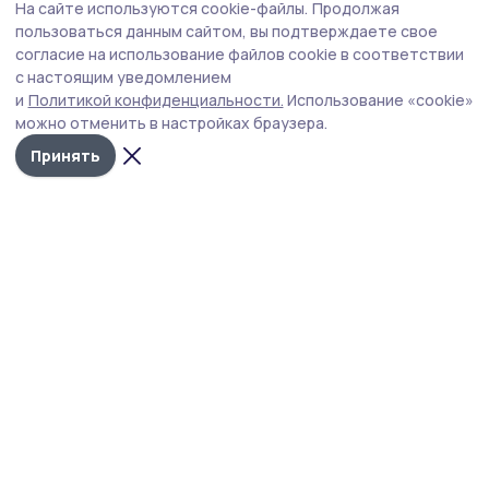
На сайте используются cookie-файлы.
Продолжая
Рассказовские пчеловоды занимаются
пользоваться данным сайтом, вы подтверждаете свое
любимым делом более 50 лет
согласие на использование файлов cookie в соответствии
с настоящим уведомлением
В преддверии православного праздника Медового
и
Политикой конфиденциальности.
Использование «cookie»
Спаса глава Рассказовского округа побывал на
можно отменить в настройках браузера.
семейной пасеке Аристовых в деревне Надеждино.
Принять
Фото: администрация Рассказовского округа