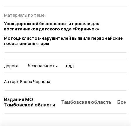
Материалы по теме:
Урок дорожной безопасности провели для
воспитанников детского сада «Родничок»
Мотоциклистов-нарушителей выявили первомайские
госавтоинспекторы
дорога
безопасность
пдд
Автор:
Елена Чернова
Издания МО
Тамбовская область
Бонд
Тамбовской области
Общество
Вчера, 13:52