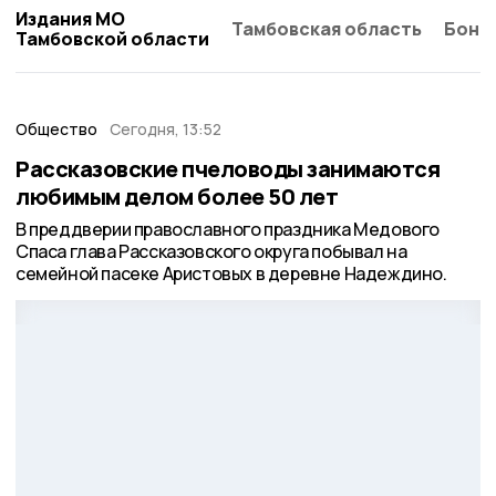
Издания МО
Тамбовская область
Бонд
Тамбовской области
Общество
Сегодня, 13:52
Рассказовские пчеловоды занимаются
любимым делом более 50 лет
В преддверии православного праздника Медового
Спаса глава Рассказовского округа побывал на
семейной пасеке Аристовых в деревне Надеждино.