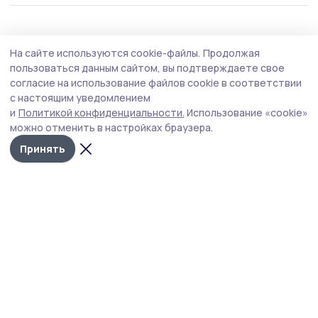
Общество
Сегодня, 09:15
На сайте используются cookie-файлы.
Продолжая
Дожди и грозы ожидают рассказовцев
пользоваться данным сайтом, вы подтверждаете свое
согласие на использование файлов cookie в соответствии
По прогнозам синоптиков, на смену субботней жаре
с настоящим уведомлением
придёт воскресная прохлада.
и
Политикой конфиденциальности.
Использование «cookie»
можно отменить в настройках браузера.
Принять